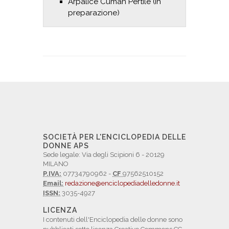
Arpalice Cuman Pertile (in
preparazione)
SOCIETÀ PER L'ENCICLOPEDIA DELLE
DONNE APS
Sede legale: Via degli Scipioni 6 - 20129
MILANO
P.IVA:
07734790962 -
CF
97562510152
Email:
redazione@enciclopediadelledonne.it
ISSN:
3035-4927
LICENZA
I contenuti dell'Enciclopedia delle donne sono