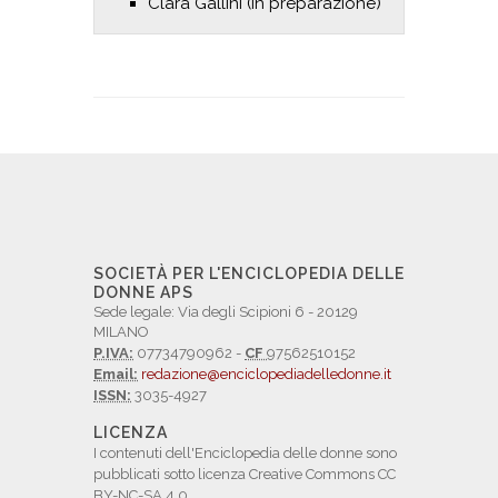
Clara Gallini (in preparazione)
SOCIETÀ PER L'ENCICLOPEDIA DELLE
DONNE APS
Sede legale: Via degli Scipioni 6 - 20129
MILANO
P.IVA:
07734790962 -
CF
97562510152
Email:
redazione@enciclopediadelledonne.it
ISSN:
3035-4927
LICENZA
I contenuti dell'Enciclopedia delle donne sono
pubblicati sotto licenza Creative Commons CC
BY-NC-SA 4.0.