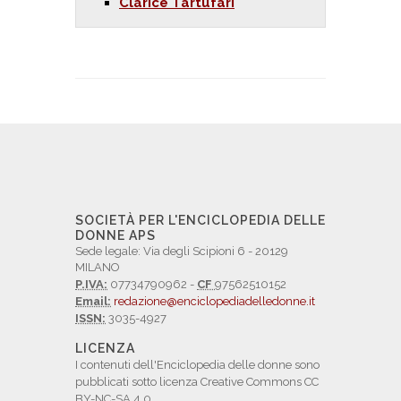
Clarice Tartufari
SOCIETÀ PER L'ENCICLOPEDIA DELLE
DONNE APS
Sede legale: Via degli Scipioni 6 - 20129
MILANO
P.IVA:
07734790962 -
CF
97562510152
Email:
redazione@enciclopediadelledonne.it
ISSN:
3035-4927
LICENZA
I contenuti dell'Enciclopedia delle donne sono
pubblicati sotto licenza Creative Commons CC
BY-NC-SA 4.0.