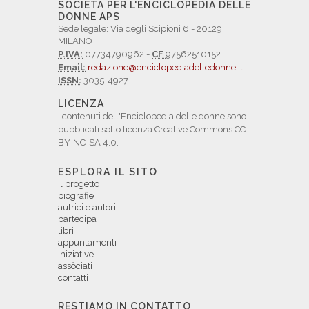
SOCIETÀ PER L'ENCICLOPEDIA DELLE
DONNE APS
Sede legale: Via degli Scipioni 6 - 20129
MILANO
P.IVA:
07734790962 -
CF
97562510152
Email:
redazione@enciclopediadelledonne.it
ISSN:
3035-4927
LICENZA
I contenuti dell'Enciclopedia delle donne sono
pubblicati sotto licenza Creative Commons CC
BY-NC-SA 4.0.
ESPLORA IL SITO
il progetto
biografie
autrici e autori
partecipa
libri
appuntamenti
iniziative
assòciati
contatti
RESTIAMO IN CONTATTO