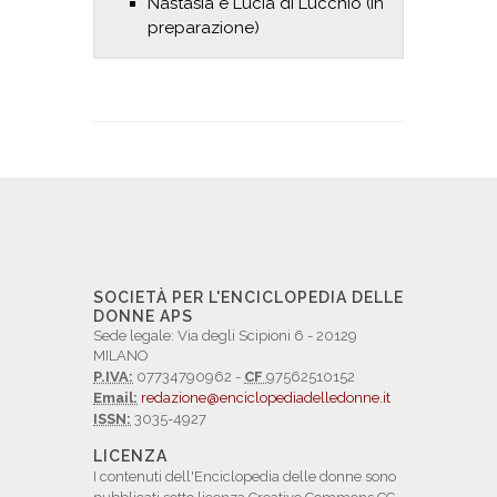
Nastasia e Lucia di Lucchio (in
preparazione)
SOCIETÀ PER L'ENCICLOPEDIA DELLE
DONNE APS
Sede legale: Via degli Scipioni 6 - 20129
MILANO
P.IVA:
07734790962 -
CF
97562510152
Email:
redazione@enciclopediadelledonne.it
ISSN:
3035-4927
LICENZA
I contenuti dell'Enciclopedia delle donne sono