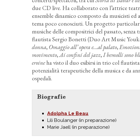
concerti/spettacoli, tra cui
Storia di Babar e de
due CD live. Ha collaborato con l’attrice teat
ensemble dinamico composto da musicisti ed ar
tema poco conosciuti. Un progetto particolare è
musiche delle compositrici del passato, senza t
flautista Sergio Bonetti (Duo Art Music Youka
donna
,
Omaggio all’ opera e…al palato
,
Emozioni 
movimento
,
Ai confini del jazz
,
I bemolli sono 
eroine
ha visto il duo esibirsi in trio col flaut
potenzialità terapeutiche della musica e da an
ospedali.
Biografie
Adolpha Le Beau
Lili Boulanger (in preparazione)
Marie Jaell (in preparazione)