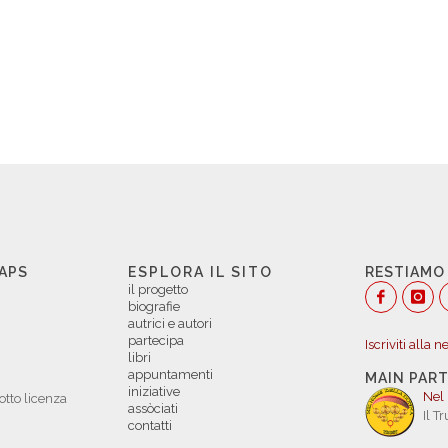
 APS
ESPLORA IL SITO
RESTIAMO
il progetto
biografie
autrici e autori
partecipa
Iscriviti alla 
libri
appuntamenti
MAIN PAR
iniziative
Nel
otto licenza
assòciati
Il T
contatti