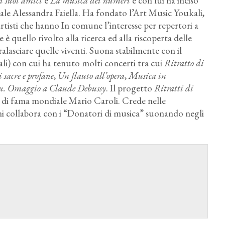
i suoi amici
e
La musica dei numeri
e con lui ha inciso
rale Alessandra Faiella. Ha fondato l’Art Music Youkali,
tisti che hanno In comune l’interesse per repertori a
 quello rivolto alla ricerca ed alla riscoperta delle
ralasciare quelle viventi. Suona stabilmente con il
li) con cui ha tenuto molti concerti tra cui
Ritratto di
sacre e profane
,
Un flauto all’opera
,
Musica in
blu. Omaggio a Claude Debussy
. Il progetto
Ritratti di
ista di fama mondiale Mario Caroli. Crede nelle
ni collabora con i “Donatori di musica” suonando negli