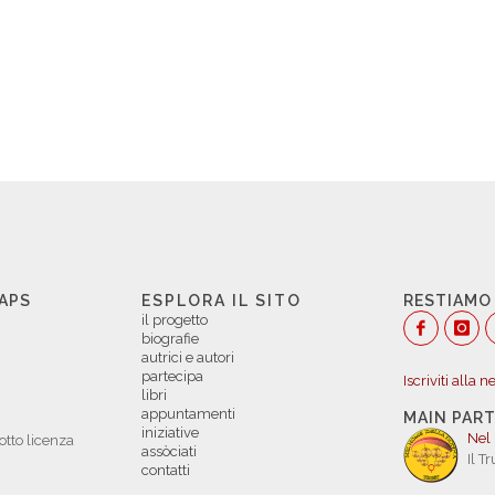
 APS
ESPLORA IL SITO
RESTIAMO
il progetto
biografie
autrici e autori
partecipa
Iscriviti alla 
libri
appuntamenti
MAIN PAR
iniziative
Nel
otto licenza
assòciati
Il T
contatti