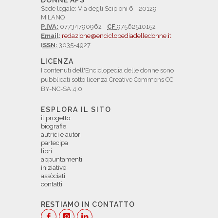
DONNE APS
Sede legale: Via degli Scipioni 6 - 20129
MILANO
P.IVA:
07734790962 -
CF
97562510152
Email:
redazione@enciclopediadelledonne.it
ISSN:
3035-4927
LICENZA
I contenuti dell'Enciclopedia delle donne sono
pubblicati sotto licenza Creative Commons CC
BY-NC-SA 4.0.
ESPLORA IL SITO
il progetto
biografie
autrici e autori
partecipa
libri
appuntamenti
iniziative
assòciati
contatti
RESTIAMO IN CONTATTO