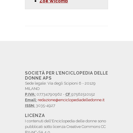
Zoë Wicomb
SOCIETÀ PER L'ENCICLOPEDIA DELLE
DONNE APS
Sede legale: Via degli Scipioni 6 - 20129
MILANO
P.IVA:
07734790962 -
CF
97562510152
Email:
redazione@enciclopediadelledonne.it
ISSN:
3035-4927
LICENZA
I contenuti dell'Enciclopedia delle donne sono
pubblicati sotto licenza Creative Commons CC
BY-NC-SA 4.0.