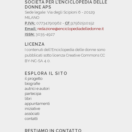
SOCIETÀ PER L'ENCICLOPEDIA DELLE
DONNE APS
Sede legale: Via degli Scipioni 6 - 20129
MILANO
P.IVA:
07734790962 -
CF
97562510152
Email:
redazione@enciclopediadelledonne.it
ISSN:
3035-4927
LICENZA
I contenuti dell'Enciclopedia delle donne sono
pubblicati sotto licenza Creative Commons CC
BY-NC-SA 4.0.
ESPLORA IL SITO
il progetto
biografie
autrici e autori
partecipa
libri
appuntamenti
iniziative
assòciati
contatti
RESTIAMO IN CONTATTO