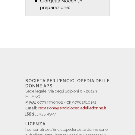
Giorgetta Moech (in
preparazione)
SOCIETÀ PER L'ENCICLOPEDIA DELLE
DONNE APS
Sede legale: Via degli Scipioni 6 - 20129
MILANO
P.IVA:
07734790962 -
CF
97562510152
Email:
redazione@enciclopediadelledonne.it
ISSN:
3035-4927
LICENZA
I contenuti dell'Enciclopedia delle donne sono