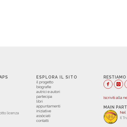
 APS
ESPLORA IL SITO
RESTIAMO
il progetto
biografie
autrici e autori
partecipa
Iscriviti alla 
libri
appuntamenti
MAIN PAR
iniziative
Nel
otto licenza
assòciati
Il T
contatti