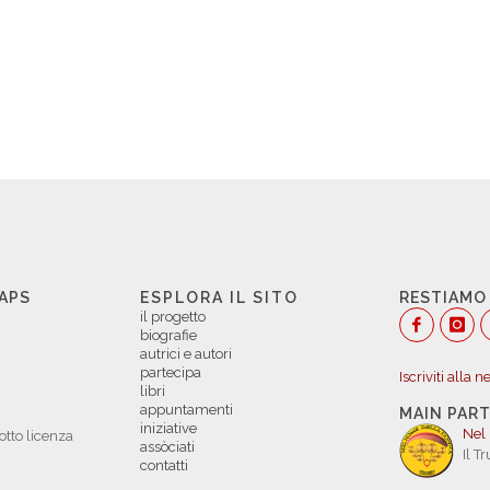
 APS
ESPLORA IL SITO
RESTIAMO
il progetto
biografie
autrici e autori
partecipa
Iscriviti alla 
libri
appuntamenti
MAIN PAR
iniziative
Nel
otto licenza
assòciati
Il T
contatti