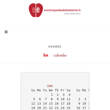
events
list
calendar
                                   2025
Jan
Feb
    Su Mo Tu We Th Fr Sa   Su Mo Tu We Th Fr
              1  2  3  4                    
     5  6  7  8  9 10 11    2  3  4  5  6  7
    12 13 14 15 16 17 18    9 10 11 12 13 14
    19 20 21 22 23 24 25   16 17 18 19 20 21