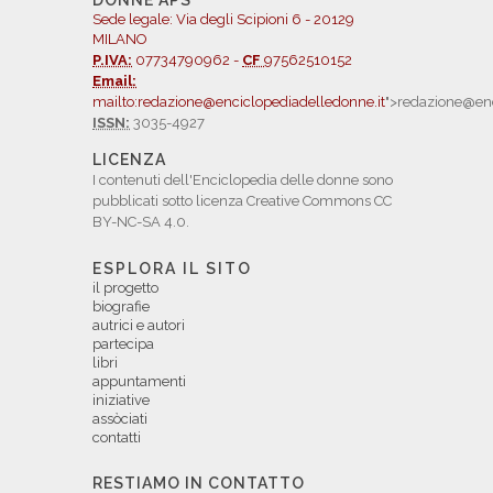
DONNE APS
Sede legale: Via degli Scipioni 6 - 20129
MILANO
P.IVA:
07734790962 -
CF
97562510152
Email:
mailto:redazione@enciclopediadelledonne.it
">redazione@enc
ISSN:
3035-4927
LICENZA
I contenuti dell'Enciclopedia delle donne sono
pubblicati sotto licenza Creative Commons CC
BY-NC-SA 4.0.
ESPLORA IL SITO
il progetto
biografie
autrici e autori
partecipa
libri
appuntamenti
iniziative
assòciati
contatti
RESTIAMO IN CONTATTO