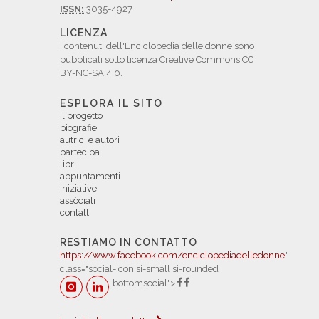
ISSN:
3035-4927
LICENZA
I contenuti dell'Enciclopedia delle donne sono
pubblicati sotto licenza Creative Commons CC
BY-NC-SA 4.0.
ESPLORA IL SITO
il progetto
biografie
autrici e autori
partecipa
libri
appuntamenti
iniziative
assòciati
contatti
RESTIAMO IN CONTATTO
https://www.facebook.com/enciclopediadelledonne
"
class="social-icon si-small si-rounded
bottomsocial">