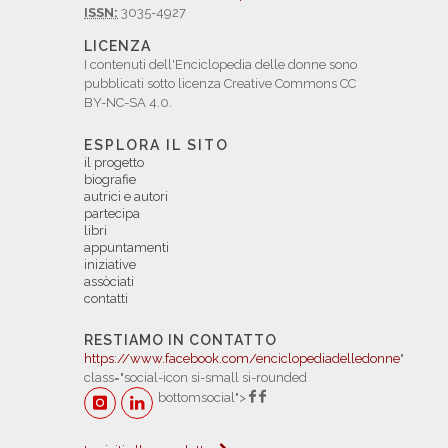
ISSN:
3035-4927
LICENZA
I contenuti dell'Enciclopedia delle donne sono
pubblicati sotto licenza Creative Commons CC
BY-NC-SA 4.0.
ESPLORA IL SITO
il progetto
biografie
autrici e autori
partecipa
libri
appuntamenti
iniziative
assòciati
contatti
RESTIAMO IN CONTATTO
https://www.facebook.com/enciclopediadelledonne
"
class="social-icon si-small si-rounded
bottomsocial">