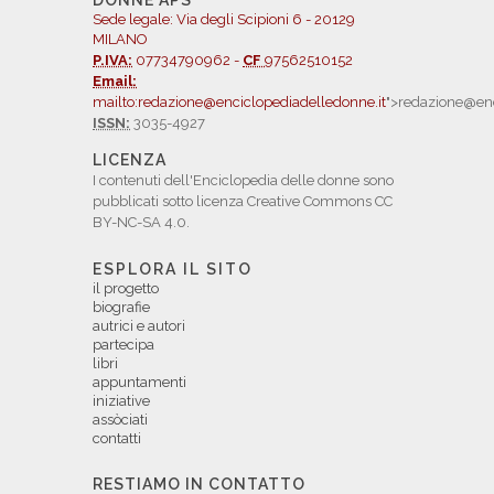
DONNE APS
Sede legale: Via degli Scipioni 6 - 20129
MILANO
P.IVA:
07734790962 -
CF
97562510152
Email:
mailto:redazione@enciclopediadelledonne.it
">redazione@enc
ISSN:
3035-4927
LICENZA
I contenuti dell'Enciclopedia delle donne sono
pubblicati sotto licenza Creative Commons CC
BY-NC-SA 4.0.
ESPLORA IL SITO
il progetto
biografie
autrici e autori
partecipa
libri
appuntamenti
iniziative
assòciati
contatti
RESTIAMO IN CONTATTO