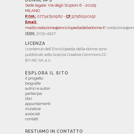
DONNE APS
Sede legale: Via degli Scipioni 6 - 20129
MILANO
P.IVA:
07734790962 -
CF
97562510152
Email:
mailto:redazione@enciclopediadelledonne.it
">redazione@enc
ISSN:
3035-4927
LICENZA
I contenuti dell'Enciclopedia delle donne sono
pubblicati sotto licenza Creative Commons CC
BY-NC-SA 4.0.
ESPLORA IL SITO
il progetto
biografie
autrici e autori
partecipa
libri
appuntamenti
iniziative
assòciati
contatti
RESTIAMO IN CONTATTO