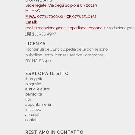
DONNE APS
Sede legale: Via degli Scipioni 6 - 20129
MILANO
P.IVA:
07734790962 -
CF
97562510152
Email:
mailto:redazione@enciclopediadelledonne.it
">redazione@enc
ISSN:
3035-4927
LICENZA
I contenuti dell'Enciclopedia delle donne sono
pubblicati sotto licenza Creative Commons CC
BY-NC-SA 4.0.
ESPLORA IL SITO
il progetto
biografie
autrici e autori
partecipa
libri
appuntamenti
iniziative
assòciati
contatti
RESTIAMO IN CONTATTO