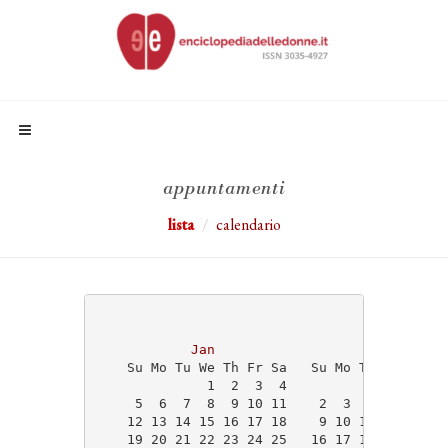
appuntamenti
lista
calendario
                                   2025
Jan
Feb
    Su Mo Tu We Th Fr Sa   Su Mo Tu We Th Fr
              1  2  3  4                    
     5  6  7  8  9 10 11    2  3  4  5  6  7
    12 13 14 15 16 17 18    9 10 11 12 13 14
    19 20 21 22 23 24 25   16 17 18 19 20 21