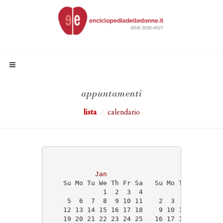
appuntamenti
lista
calendario
                                   2025
Jan
Feb
    Su Mo Tu We Th Fr Sa   Su Mo Tu We Th Fr
              1  2  3  4                    
     5  6  7  8  9 10 11    2  3  4  5  6  7
    12 13 14 15 16 17 18    9 10 11 12 13 14
    19 20 21 22 23 24 25   16 17 18 19 20 21