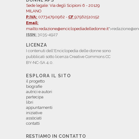
DONNE APS
Sede legale: Via degli Scipioni 6 - 20129
MILANO
P.IVA:
07734790962 -
CF
97562510152
Email:
mailto:redazione@enciclopediadelledonne.it
">redazione@enc
ISSN:
3035-4927
LICENZA
I contenuti dell'Enciclopedia delle donne sono
pubblicati sotto licenza Creative Commons CC
BY-NC-SA 4.0.
ESPLORA IL SITO
il progetto
biografie
autrici e autori
partecipa
libri
appuntamenti
iniziative
assòciati
contatti
RESTIAMO IN CONTATTO