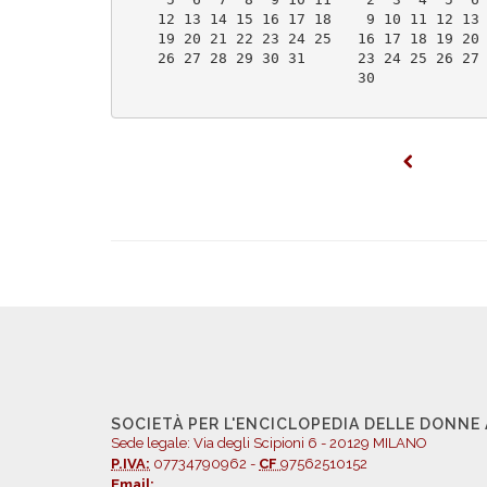
    12 13 14 15 16 17 18    9 10 11 12 13
    19 20 21 22 23 24 25   16 17 18 19 20
    26 27 28 29 30 31      23 24 25 26 27
                           30            
SOCIETÀ PER L'ENCICLOPEDIA DELLE DONNE
Sede legale: Via degli Scipioni 6 - 20129 MILANO
P.IVA:
07734790962 -
CF
97562510152
Email: