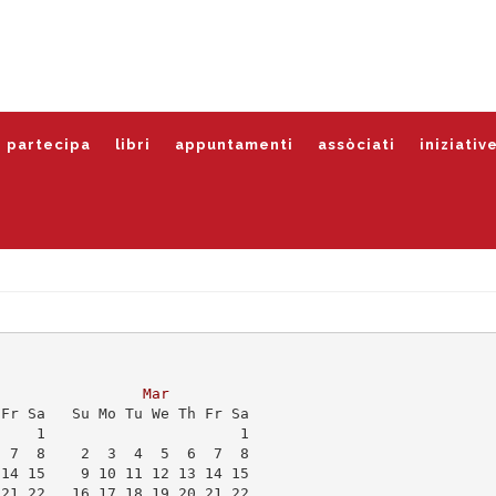
partecipa
libri
appuntamenti
assòciati
iniziativ
Mar
 Fr Sa   Su Mo Tu We Th Fr Sa
     1                      1
  7  8    2  3  4  5  6  7  8
 14 15    9 10 11 12 13 14 15
 21 22   16 17 18 19 20 21 22