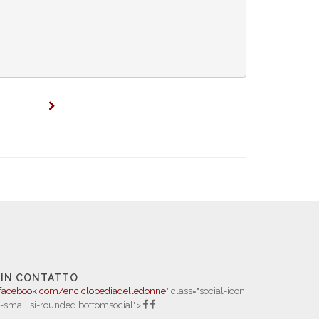
 IN CONTATTO
facebook.com/enciclopediadelledonne
" class="social-icon
i-small si-rounded bottomsocial">