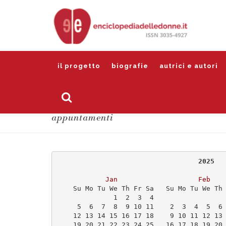
il progetto
biografie
autrici e autori
appuntamenti
                                   2025
Jan
Feb
    Su Mo Tu We Th Fr Sa   Su Mo Tu We Th
              1  2  3  4                 
     5  6  7  8  9 10 11    2  3  4  5  6
    12 13 14 15 16 17 18    9 10 11 12 13
    19 20 21 22 23 24 25   16 17 18 19 20