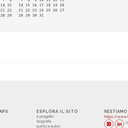
 14 15   14 15 16 17 18 19 20
 21 22   21 22 23 24 25 26 27
 28 29   28 29 30 31         
                             
 APS
ESPLORA IL SITO
RESTIAMO
il progetto
https://www.
biografie
s
autrici e autori