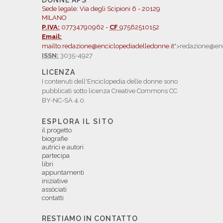
DONNE APS
Sede legale: Via degli Scipioni 6 - 20129
MILANO
P.IVA:
07734790962 -
CF
97562510152
Email:
mailto:redazione@enciclopediadelledonne.it
">redazione@enc
ISSN:
3035-4927
LICENZA
I contenuti dell'Enciclopedia delle donne sono
pubblicati sotto licenza Creative Commons CC
BY-NC-SA 4.0.
ESPLORA IL SITO
il progetto
biografie
autrici e autori
partecipa
libri
appuntamenti
iniziative
assòciati
contatti
RESTIAMO IN CONTATTO