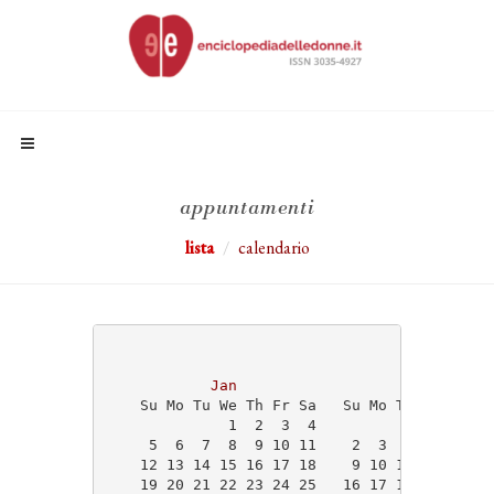
appuntamenti
lista
calendario
                                   2025
Jan
Feb
    Su Mo Tu We Th Fr Sa   Su Mo Tu We Th Fr
              1  2  3  4                    
     5  6  7  8  9 10 11    2  3  4  5  6  7
    12 13 14 15 16 17 18    9 10 11 12 13 14
    19 20 21 22 23 24 25   16 17 18 19 20 21