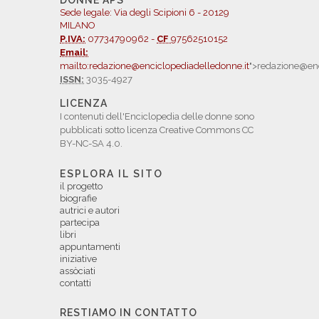
DONNE APS
Sede legale: Via degli Scipioni 6 - 20129
MILANO
P.IVA:
07734790962 -
CF
97562510152
Email:
mailto:redazione@enciclopediadelledonne.it
">redazione@enc
ISSN:
3035-4927
LICENZA
I contenuti dell'Enciclopedia delle donne sono
pubblicati sotto licenza Creative Commons CC
BY-NC-SA 4.0.
ESPLORA IL SITO
il progetto
biografie
autrici e autori
partecipa
libri
appuntamenti
iniziative
assòciati
contatti
RESTIAMO IN CONTATTO