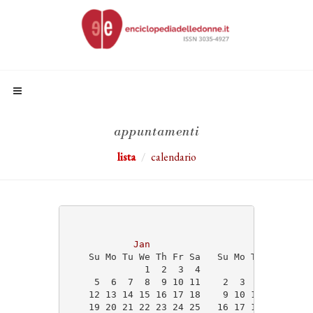
appuntamenti
lista
calendario
                                   2025
Jan
Feb
    Su Mo Tu We Th Fr Sa   Su Mo Tu We Th Fr
              1  2  3  4                    
     5  6  7  8  9 10 11    2  3  4  5  6  7
    12 13 14 15 16 17 18    9 10 11 12 13 14
    19 20 21 22 23 24 25   16 17 18 19 20 21