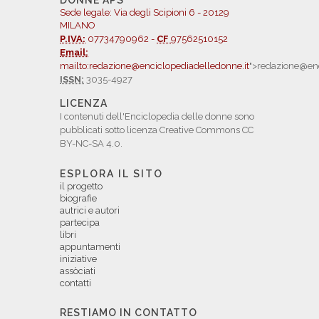
DONNE APS
Sede legale: Via degli Scipioni 6 - 20129
MILANO
P.IVA:
07734790962 -
CF
97562510152
Email:
mailto:redazione@enciclopediadelledonne.it
">redazione@enc
ISSN:
3035-4927
LICENZA
I contenuti dell'Enciclopedia delle donne sono
pubblicati sotto licenza Creative Commons CC
BY-NC-SA 4.0.
ESPLORA IL SITO
il progetto
biografie
autrici e autori
partecipa
libri
appuntamenti
iniziative
assòciati
contatti
RESTIAMO IN CONTATTO