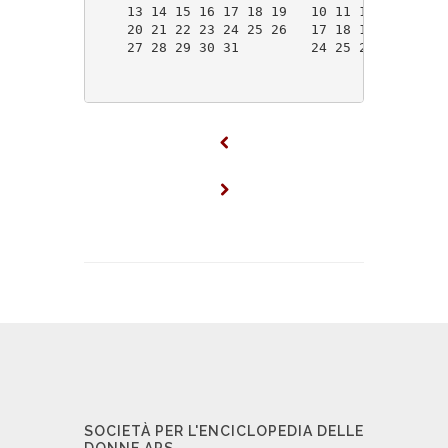
    13 14 15 16 17 18 19   10 11 12 13 14 15
    20 21 22 23 24 25 26   17 18 19 20 21 22
    27 28 29 30 31         24 25 26 27 28 29
SOCIETÀ PER L'ENCICLOPEDIA DELLE