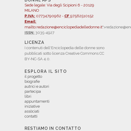
DONNE APS
Sede legale: Via degli Scipioni 6 - 20129
MILANO
P.IVA:
07734790962 -
CF
97562510152
Email:
mailto:redazione@enciclopediadelledonne.it
">redazione@enc
ISSN:
3035-4927
LICENZA
I contenuti dell'Enciclopedia delle donne sono
pubblicati sotto licenza Creative Commons CC
BY-NC-SA 4.0.
ESPLORA IL SITO
il progetto
biografie
autrici e autori
partecipa
libri
appuntamenti
iniziative
assòciati
contatti
RESTIAMO IN CONTATTO