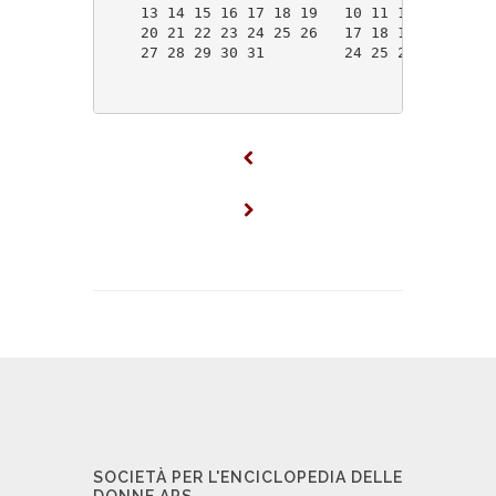
    13 14 15 16 17 18 19   10 11 12 13 14 15
    20 21 22 23 24 25 26   17 18 19 20 21 22
    27 28 29 30 31         24 25 26 27 28 29
SOCIETÀ PER L'ENCICLOPEDIA DELLE