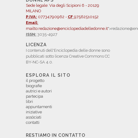
DONNE APS
Sede legale: Via degli Scipioni 6 - 20129
MILANO
P.IVA:
07734790962 -
CF
97562510152
Email:
mailto:redazione@enciclopediadelledonne.it
">redazione@enc
ISSN:
3035-4927
LICENZA
I contenuti dell'Enciclopedia delle donne sono
pubblicati sotto licenza Creative Commons CC
BY-NC-SA 4.0.
ESPLORA IL SITO
il progetto
biografie
autrici e autori
partecipa
libri
appuntamenti
iniziative
assòciati
contatti
RESTIAMO IN CONTATTO