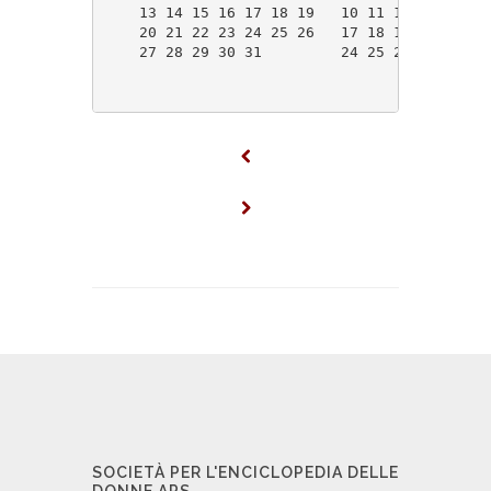
    13 14 15 16 17 18 19   10 11 12 13 14 15
    20 21 22 23 24 25 26   17 18 19 20 21 22
    27 28 29 30 31         24 25 26 27 28 29
SOCIETÀ PER L'ENCICLOPEDIA DELLE