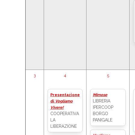
3
4
5
Presentazione
Mimose
LIBRERIA
di
Vogliamo
IPERCOOP
Vivere!
COOPERATIVA
BORGO
LA
PANIGALE
LIBERAZIONE