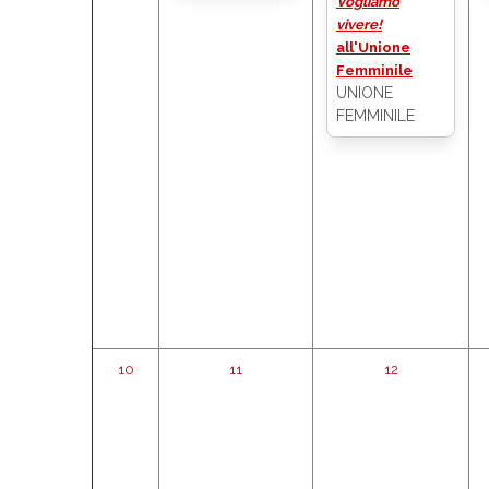
Vogliamo
vivere!
all'Unione
Femminile
UNIONE
FEMMINILE
10
11
12