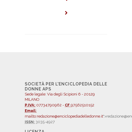
SOCIETÀ PER L'ENCICLOPEDIA DELLE
DONNE APS
Sede legale: Via degli Scipioni 6 - 20129
MILANO
P.IVA:
07734790962 -
CF
97562510152
Email:
mailto:redazione@enciclopediadelledonne.it
">redazione@enc
ISSN:
3035-4927
LICENZA