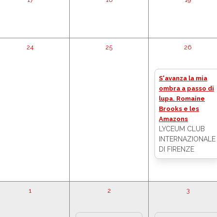
24
25
26
S'avanza la mia
ombra a passo di
lupa. Romaine
Brooks e les
Amazons
LYCEUM CLUB
INTERNAZIONALE
DI FIRENZE
1
2
3