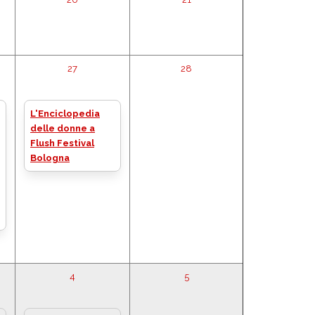
27
28
L'Enciclopedia
delle donne a
Flush Festival
Bologna
4
5