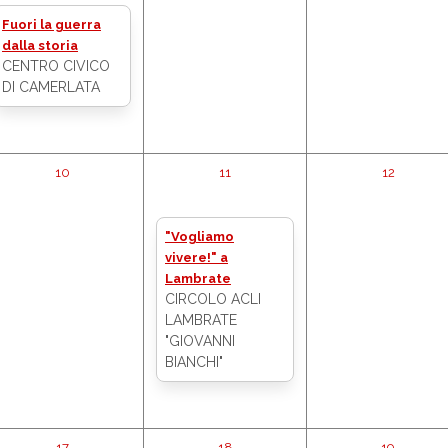
Fuori la guerra
dalla storia
CENTRO CIVICO
DI CAMERLATA
10
11
12
"Vogliamo
vivere!" a
Lambrate
CIRCOLO ACLI
LAMBRATE
"GIOVANNI
BIANCHI"
17
18
19