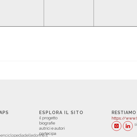
 APS
ESPLORA IL SITO
RESTIAMO
il progetto
https://www.
biografie
s
autrici e autori
partecipa
enciclopediadelledonne.it