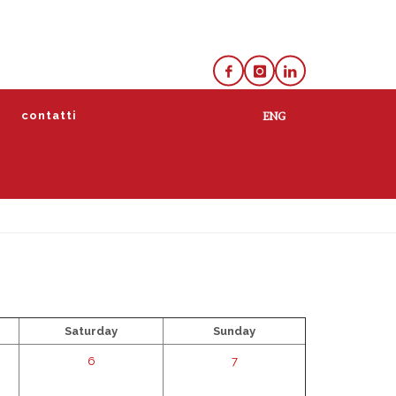
e
contatti
lista
calendario
Saturday
Sunday
6
7