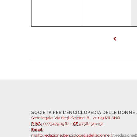
SOCIETÀ PER L'ENCICLOPEDIA DELLE DONNE
Sede legale: Via degli Scipioni 6 - 20129 MILANO
P.IVA:
07734790962 -
CF
97562510152
Email:
mailto:redazione@enciclopediadelledonne.it
">redazione@