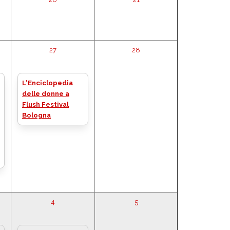
27
28
L'Enciclopedia
delle donne a
Flush Festival
Bologna
4
5