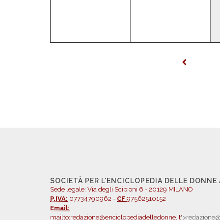
SOCIETÀ PER L'ENCICLOPEDIA DELLE DONNE
Sede legale: Via degli Scipioni 6 - 20129 MILANO
P.IVA:
07734790962 -
CF
97562510152
Email:
mailto:redazione@enciclopediadelledonne.it
">redazione@