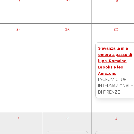
24
25
26
S'avanza la mia
ombra a passo di
lupa. Romaine
Brooks e les
Amazons
LYCEUM CLUB
INTERNAZIONALE
DI FIRENZE
1
2
3