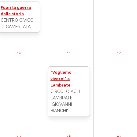
Fuori la guerra
dalla storia
CENTRO CIVICO
DI CAMERLATA
10
11
12
"Vogliamo
vivere!" a
Lambrate
CIRCOLO ACLI
LAMBRATE
"GIOVANNI
BIANCHI"
17
18
19