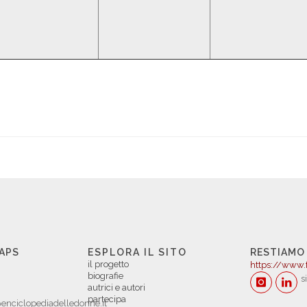
 APS
ESPLORA IL SITO
RESTIAMO
il progetto
https://www.
biografie
s
autrici e autori
partecipa
enciclopediadelledonne.it