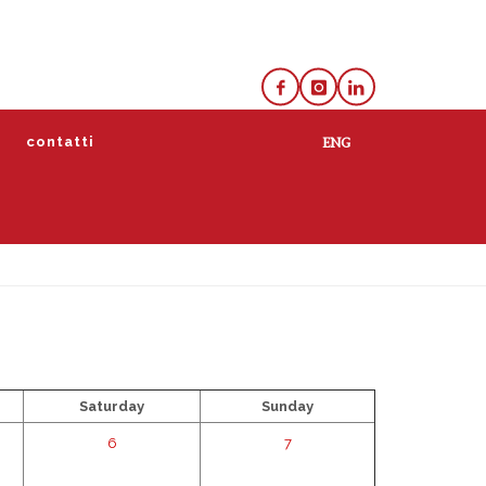
e
contatti
lista
calendario
Saturday
Sunday
6
7