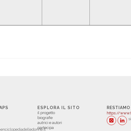
 APS
ESPLORA IL SITO
RESTIAMO
il progetto
https://www.
biografie
s
autrici e autori
partecipa
enciclopediadelledonne.it