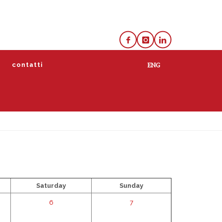
e
contatti
lista
calendario
Saturday
Sunday
6
7