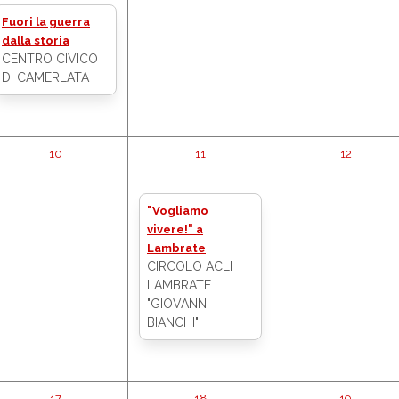
Fuori la guerra
dalla storia
CENTRO CIVICO
DI CAMERLATA
10
11
12
"Vogliamo
vivere!" a
Lambrate
CIRCOLO ACLI
LAMBRATE
"GIOVANNI
BIANCHI"
17
18
19