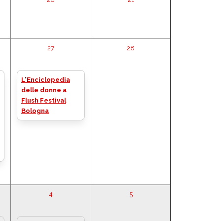
27
28
L'Enciclopedia
delle donne a
Flush Festival
Bologna
4
5