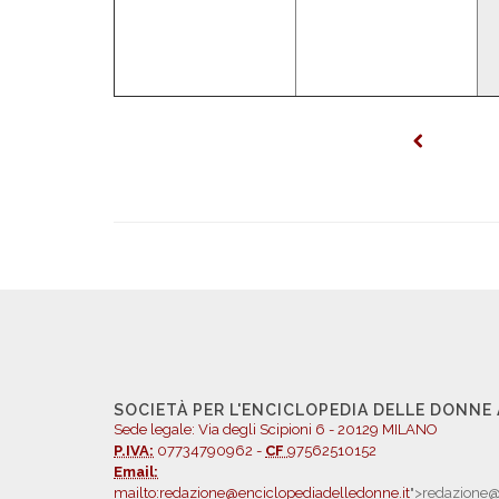
SOCIETÀ PER L'ENCICLOPEDIA DELLE DONNE
Sede legale: Via degli Scipioni 6 - 20129 MILANO
P.IVA:
07734790962 -
CF
97562510152
Email:
mailto:redazione@enciclopediadelledonne.it
">redazione@