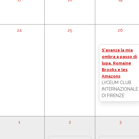
24
25
26
S'avanza la mia
ombra a passo di
lupa. Romaine
Brooks e les
Amazons
LYCEUM CLUB
INTERNAZIONALE
DI FIRENZE
1
2
3