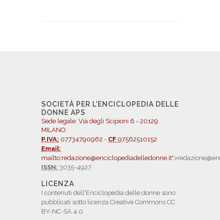
SOCIETÀ PER L'ENCICLOPEDIA DELLE
DONNE APS
Sede legale: Via degli Scipioni 6 - 20129
MILANO
P.IVA:
07734790962 -
CF
97562510152
Email:
mailto:redazione@enciclopediadelledonne.it
">redazione@enc
ISSN:
3035-4927
LICENZA
I contenuti dell'Enciclopedia delle donne sono
pubblicati sotto licenza Creative Commons CC
BY-NC-SA 4.0.