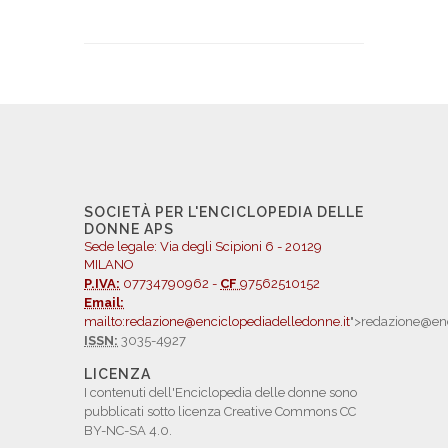
SOCIETÀ PER L'ENCICLOPEDIA DELLE
DONNE APS
Sede legale: Via degli Scipioni 6 - 20129
MILANO
P.IVA:
07734790962 -
CF
97562510152
Email:
mailto:redazione@enciclopediadelledonne.it
">redazione@enc
ISSN:
3035-4927
LICENZA
I contenuti dell'Enciclopedia delle donne sono
pubblicati sotto licenza Creative Commons CC
BY-NC-SA 4.0.