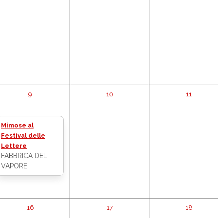
9
10
11
Mimose al
Festival delle
Lettere
FABBRICA DEL
VAPORE
16
17
18