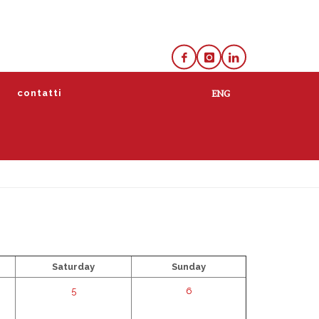
e
contatti
lista
calendario
Saturday
Sunday
5
6