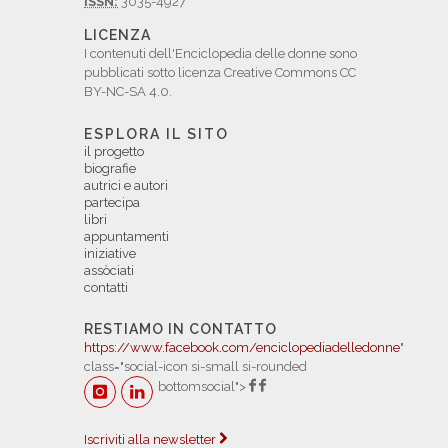
ISSN:
3035-4927
LICENZA
I contenuti dell'Enciclopedia delle donne sono
pubblicati sotto licenza Creative Commons CC
BY-NC-SA 4.0.
ESPLORA IL SITO
il progetto
biografie
autrici e autori
partecipa
libri
appuntamenti
iniziative
assòciati
contatti
RESTIAMO IN CONTATTO
https://www.facebook.com/enciclopediadelledonne
"
class="social-icon si-small si-rounded
bottomsocial">
Iscriviti alla newsletter