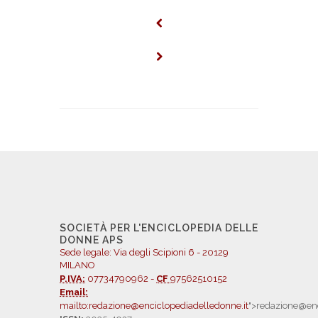
SOCIETÀ PER L'ENCICLOPEDIA DELLE
DONNE APS
Sede legale: Via degli Scipioni 6 - 20129
MILANO
P.IVA:
07734790962 -
CF
97562510152
Email:
mailto:redazione@enciclopediadelledonne.it
">redazione@enc