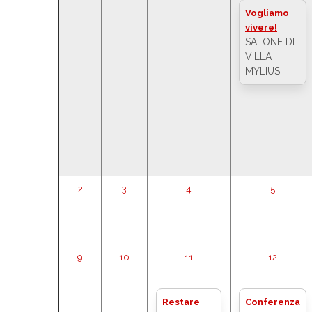
Vogliamo
vivere!
SALONE DI
VILLA
MYLIUS
2
3
4
5
9
10
11
12
Restare
Conferenza