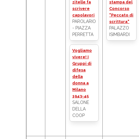
zitelle fa
stampa del
scrivere
Concorso
capolavori
"Peccato di
PAROLARIO
scrittura"
- PIAZZA
PALAZZO
PERRETTA
ISIMBARDI
Vogliamo
vivere! I
Gruppi di
difesa
della
donna a
Milano
1943-45
SALONE
DELLA
COOP