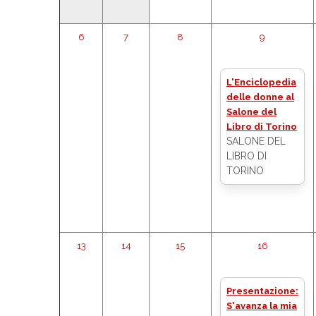
6
7
8
9
L'Enciclopedia
delle donne al
Salone del
Libro di Torino
SALONE DEL
LIBRO DI
TORINO
13
14
15
16
Presentazione:
S'avanza la mia