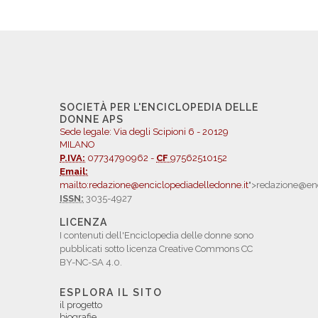
SOCIETÀ PER L'ENCICLOPEDIA DELLE
DONNE APS
Sede legale: Via degli Scipioni 6 - 20129
MILANO
P.IVA:
07734790962 -
CF
97562510152
Email:
mailto:redazione@enciclopediadelledonne.it
">redazione@enc
ISSN:
3035-4927
LICENZA
I contenuti dell'Enciclopedia delle donne sono
pubblicati sotto licenza Creative Commons CC
BY-NC-SA 4.0.
ESPLORA IL SITO
il progetto
biografie