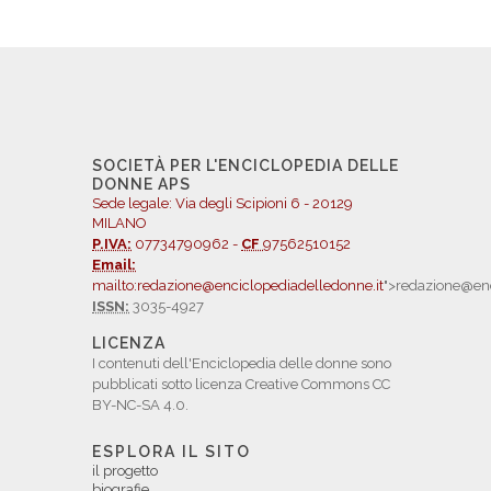
SOCIETÀ PER L'ENCICLOPEDIA DELLE
DONNE APS
Sede legale: Via degli Scipioni 6 - 20129
MILANO
P.IVA:
07734790962 -
CF
97562510152
Email:
mailto:redazione@enciclopediadelledonne.it
">redazione@enc
ISSN:
3035-4927
LICENZA
I contenuti dell'Enciclopedia delle donne sono
pubblicati sotto licenza Creative Commons CC
BY-NC-SA 4.0.
ESPLORA IL SITO
il progetto
biografie