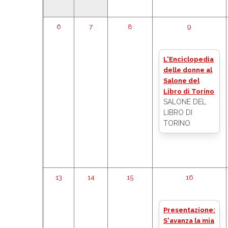
6
7
8
9
L'Enciclopedia
delle donne al
Salone del
Libro di Torino
SALONE DEL
LIBRO DI
TORINO
13
14
15
16
Presentazione:
S'avanza la mia