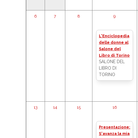
6
7
8
9
L'Enciclopedia
delle donne al
Salone del
Libro di Torino
SALONE DEL
LIBRO DI
TORINO
13
14
15
16
Presentazione:
S'avanza la mia