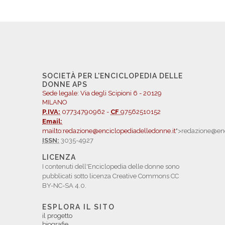
SOCIETÀ PER L'ENCICLOPEDIA DELLE
DONNE APS
Sede legale: Via degli Scipioni 6 - 20129
MILANO
P.IVA:
07734790962 -
CF
97562510152
Email:
mailto:redazione@enciclopediadelledonne.it
">redazione@enc
ISSN:
3035-4927
LICENZA
I contenuti dell'Enciclopedia delle donne sono
pubblicati sotto licenza Creative Commons CC
BY-NC-SA 4.0.
ESPLORA IL SITO
il progetto
biografie