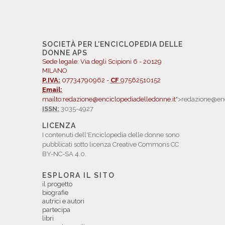
SOCIETÀ PER L'ENCICLOPEDIA DELLE
DONNE APS
Sede legale: Via degli Scipioni 6 - 20129
MILANO
P.IVA:
07734790962 -
CF
97562510152
Email:
mailto:redazione@enciclopediadelledonne.it
">redazione@enc
ISSN:
3035-4927
LICENZA
I contenuti dell'Enciclopedia delle donne sono
pubblicati sotto licenza Creative Commons CC
BY-NC-SA 4.0.
ESPLORA IL SITO
il progetto
biografie
autrici e autori
partecipa
libri