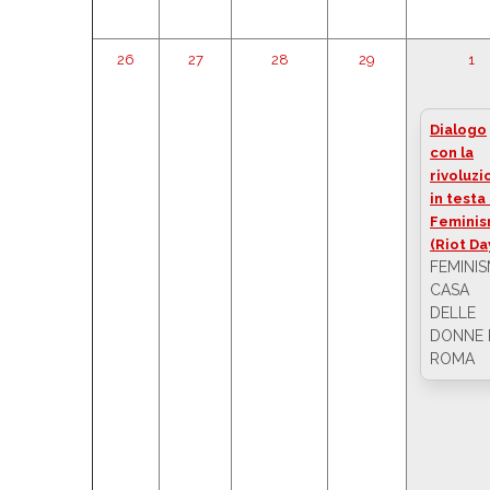
26
27
28
29
1
Dialogo
con la
rivoluzi
in testa
Femini
(Riot Da
FEMINIS
CASA
DELLE
DONNE 
ROMA