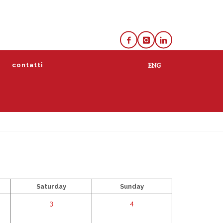
e
contatti
lista
calendario
Saturday
Sunday
3
4