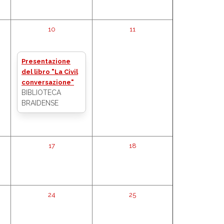
10
11
Presentazione
del libro "La Civil
conversazione"
BIBLIOTECA
BRAIDENSE
17
18
24
25