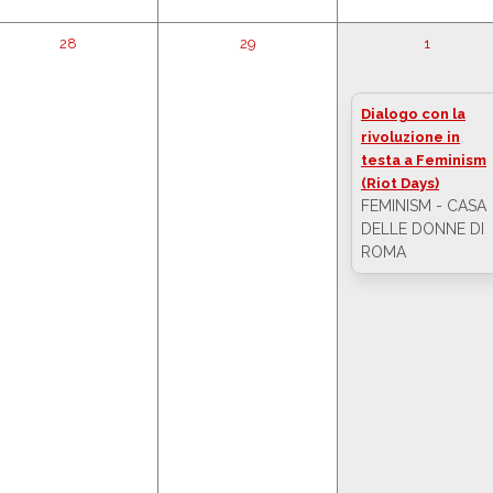
28
29
1
Dialogo con la
rivoluzione in
testa a Feminism
(Riot Days)
FEMINISM - CASA
DELLE DONNE DI
ROMA