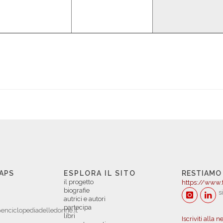
 APS
ESPLORA IL SITO
RESTIAMO
il progetto
https://www.
biografie
s
autrici e autori
partecipa
enciclopediadelledonne.it
libri
Iscriviti alla 