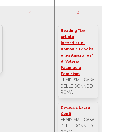
2
3
Reading "Le
artiste
incendiarie:
Romanie Brooks
e les Amazones"
di Valeria
Palumbo a
Feminism
FEMINISM - CASA
DELLE DONNE DI
ROMA
Dedica a Laura
Conti
FEMINISM - CASA
DELLE DONNE DI