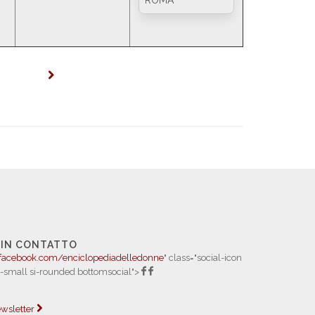
ROMA
 IN CONTATTO
facebook.com/enciclopediadelledonne
" class="social-icon
i-small si-rounded bottomsocial">
newsletter