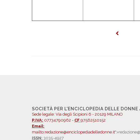
SOCIETÀ PER L'ENCICLOPEDIA DELLE DONNE
Sede legale: Via degli Scipioni 6 - 20129 MILANO
P.IVA:
07734790962 -
CF
97562510152
Email:
mailto:redazione@enciclopediadelledonne.it
">redazione@
ISSN:
3035-4927