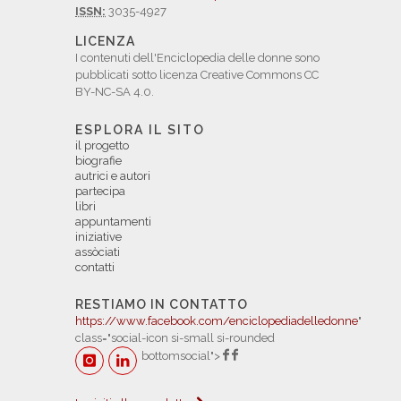
ISSN:
3035-4927
LICENZA
I contenuti dell'Enciclopedia delle donne sono
pubblicati sotto licenza Creative Commons CC
BY-NC-SA 4.0.
ESPLORA IL SITO
il progetto
biografie
autrici e autori
partecipa
libri
appuntamenti
iniziative
assòciati
contatti
RESTIAMO IN CONTATTO
https://www.facebook.com/enciclopediadelledonne
"
class="social-icon si-small si-rounded
bottomsocial">