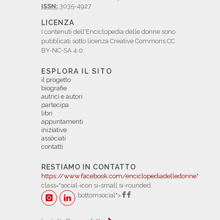
ISSN:
3035-4927
LICENZA
I contenuti dell'Enciclopedia delle donne sono
pubblicati sotto licenza Creative Commons CC
BY-NC-SA 4.0.
ESPLORA IL SITO
il progetto
biografie
autrici e autori
partecipa
libri
appuntamenti
iniziative
assòciati
contatti
RESTIAMO IN CONTATTO
https://www.facebook.com/enciclopediadelledonne
"
class="social-icon si-small si-rounded
bottomsocial">