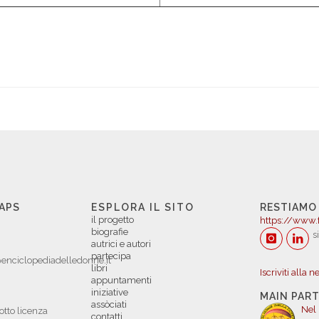
 APS
ESPLORA IL SITO
RESTIAMO
il progetto
https://www.
biografie
s
autrici e autori
partecipa
enciclopediadelledonne.it
libri
Iscriviti alla 
appuntamenti
iniziative
MAIN PAR
assòciati
Nel
otto licenza
contatti