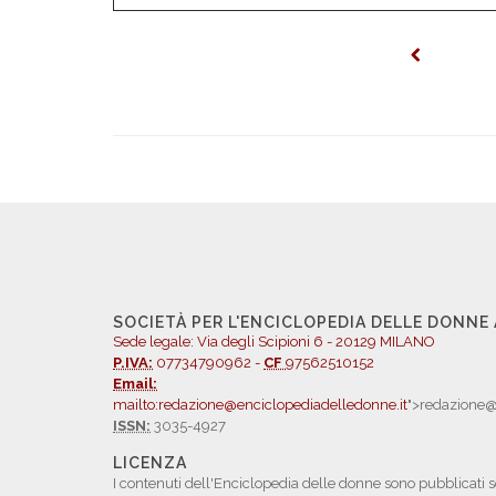
SOCIETÀ PER L'ENCICLOPEDIA DELLE DONNE
Sede legale: Via degli Scipioni 6 - 20129 MILANO
P.IVA:
07734790962 -
CF
97562510152
Email:
mailto:redazione@enciclopediadelledonne.it
">redazione@
ISSN:
3035-4927
LICENZA
I contenuti dell'Enciclopedia delle donne sono pubblicati s