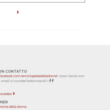
 IN CONTATTO
facebook.com/enciclopediadelledonne
" class="social-icon
i-small si-rounded bottomsocial">
newsletter
TNER
 nome della donna