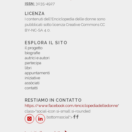
ISSN:
3035-4927
LICENZA
I contenuti dell'Enciclopedia delle donne sono
pubblicati sotto licenza Creative Commons CC
BY-NC-SA 4.0.
ESPLORA IL SITO
il progetto
biografie
autrici e autori
partecipa
libri
appuntamenti
iniziative
assòciati
contatti
RESTIAMO IN CONTATTO
https://www.facebook.com/enciclopediadelledonne
"
class="social-icon si-small si-rounded
bottomsocial">