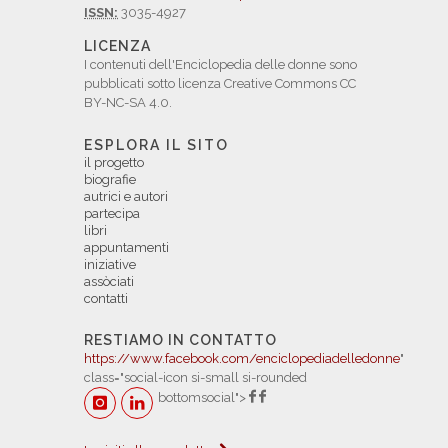
ISSN:
3035-4927
LICENZA
I contenuti dell'Enciclopedia delle donne sono
pubblicati sotto licenza Creative Commons CC
BY-NC-SA 4.0.
ESPLORA IL SITO
il progetto
biografie
autrici e autori
partecipa
libri
appuntamenti
iniziative
assòciati
contatti
RESTIAMO IN CONTATTO
https://www.facebook.com/enciclopediadelledonne
"
class="social-icon si-small si-rounded
bottomsocial">