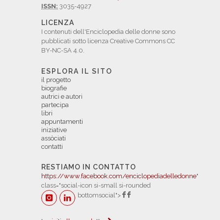
ISSN:
3035-4927
LICENZA
I contenuti dell'Enciclopedia delle donne sono
pubblicati sotto licenza Creative Commons CC
BY-NC-SA 4.0.
ESPLORA IL SITO
il progetto
biografie
autrici e autori
partecipa
libri
appuntamenti
iniziative
assòciati
contatti
RESTIAMO IN CONTATTO
https://www.facebook.com/enciclopediadelledonne
"
class="social-icon si-small si-rounded
bottomsocial">