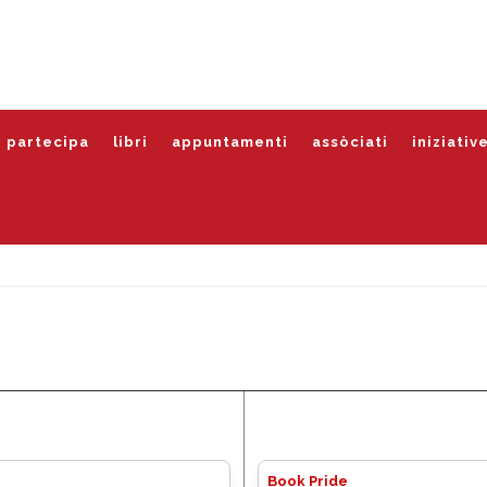
partecipa
libri
appuntamenti
assòciati
iniziativ
Book Pride