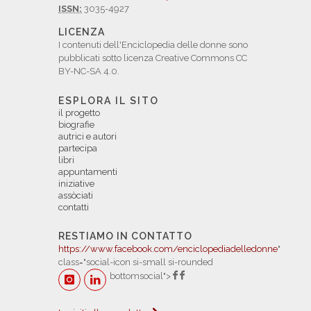
ISSN:
3035-4927
LICENZA
I contenuti dell'Enciclopedia delle donne sono
pubblicati sotto licenza Creative Commons CC
BY-NC-SA 4.0.
ESPLORA IL SITO
il progetto
biografie
autrici e autori
partecipa
libri
appuntamenti
iniziative
assòciati
contatti
RESTIAMO IN CONTATTO
https://www.facebook.com/enciclopediadelledonne
"
class="social-icon si-small si-rounded
bottomsocial">