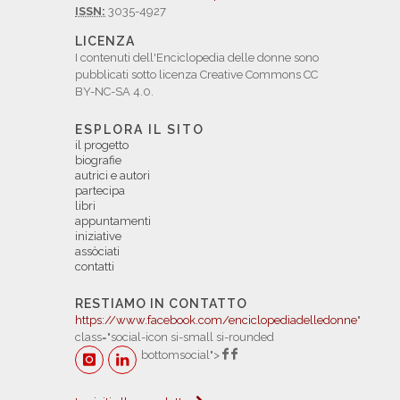
ISSN:
3035-4927
LICENZA
I contenuti dell'Enciclopedia delle donne sono
pubblicati sotto licenza Creative Commons CC
BY-NC-SA 4.0.
ESPLORA IL SITO
il progetto
biografie
autrici e autori
partecipa
libri
appuntamenti
iniziative
assòciati
contatti
RESTIAMO IN CONTATTO
https://www.facebook.com/enciclopediadelledonne
"
class="social-icon si-small si-rounded
bottomsocial">