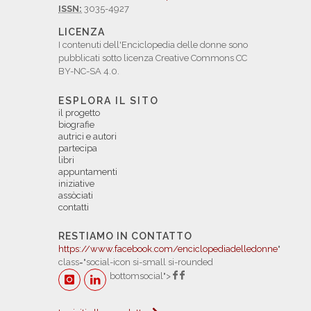
ISSN:
3035-4927
LICENZA
I contenuti dell'Enciclopedia delle donne sono
pubblicati sotto licenza Creative Commons CC
BY-NC-SA 4.0.
ESPLORA IL SITO
il progetto
biografie
autrici e autori
partecipa
libri
appuntamenti
iniziative
assòciati
contatti
RESTIAMO IN CONTATTO
https://www.facebook.com/enciclopediadelledonne
"
class="social-icon si-small si-rounded
bottomsocial">