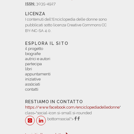
ISSN:
3035-4927
LICENZA
I contenuti dell'Enciclopedia delle donne sono
pubblicati sotto licenza Creative Commons CC
BY-NC-SA 4.0.
ESPLORA IL SITO
il progetto
biografie
autrici e autori
partecipa
libri
appuntamenti
iniziative
assòciati
contatti
RESTIAMO IN CONTATTO
https://www.facebook.com/enciclopediadelledonne
"
class="social-icon si-small si-rounded
bottomsocial">